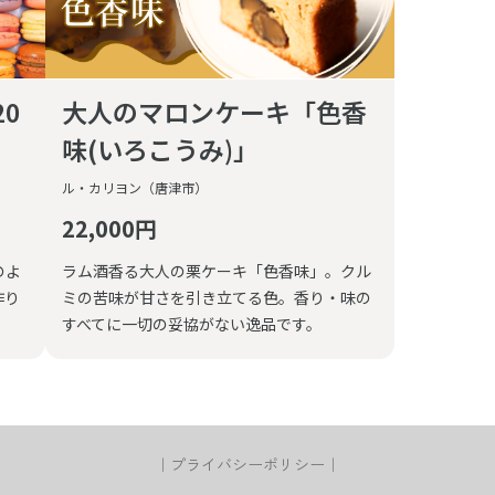
0
大人のマロンケーキ「色香
味(いろこうみ)」
ル・カリヨン（唐津市）
22,000円
のよ
ラム酒香る大人の栗ケーキ「色香味」。クル
作り
ミの苦味が甘さを引き立てる色。香り・味の
すべてに一切の妥協がない逸品です。
｜
プライバシーポリシー
｜