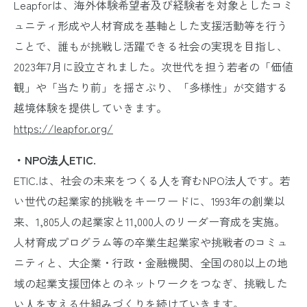
Leapforは、海外体験希望者及び経験者を対象としたコミ
ュニティ形成や人材育成を基軸とした支援活動等を行う
ことで、誰もが挑戦し活躍できる社会の実現を目指し、
2023年7月に設立されました。次世代を担う若者の「価値
観」や「当たり前」を揺さぶり、「多様性」が交錯する
越境体験を提供していきます。
https://leapfor.org/
・NPO法⼈ETIC.
ETIC.は、社会の未来をつくる⼈を育むNPO法⼈です。若
い世代の起業家的挑戦をキーワードに、1993年の創業以
来、1,805人の起業家と11,000人のリーダー育成を実施。
人材育成プログラム等の卒業生起業家や挑戦者のコミュ
ニティと、大企業・行政・金融機関、全国の80以上の地
域の起業支援団体とのネットワークをつなぎ、挑戦した
い⼈を⽀える仕組みづくりを続けていきます。