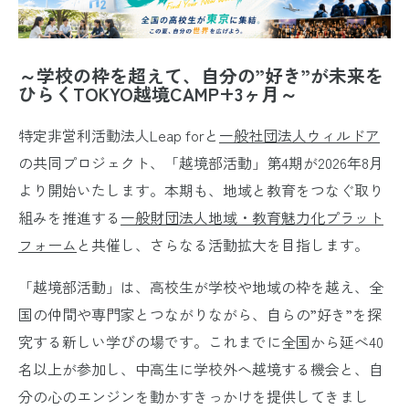
～学校の枠を超えて、自分の”好き”が未来を
ひらくTOKYO越境CAMP+3ヶ月～
特定非営利活動法人Leap forと
一般社団法人ウィルドア
の共同プロジェクト、「越境部活動」第4期が2026年8月
より開始いたします。本期も、地域と教育をつなぐ取り
組みを推進する
一般財団法人地域・教育魅力化プラット
フォーム
と共催し、さらなる活動拡大を目指します。
「越境部活動」は、高校生が学校や地域の枠を越え、全
国の仲間や専門家とつながりながら、自らの”好き”を探
究する新しい学びの場です。これまでに全国から延べ40
名以上が参加し、中高生に学校外へ越境する機会と、自
分の心のエンジンを動かすきっかけを提供してきまし