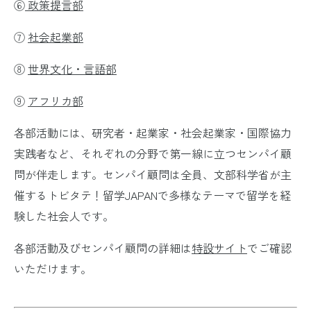
⑥
政策提言部
⑦
社会起業部
⑧
世界文化・言語部
⑨
アフリカ部
各部活動には、研究者・起業家・社会起業家・国際協力
実践者など、それぞれの分野で第一線に立つセンパイ顧
問が伴走します。センパイ顧問は全員、文部科学省が主
催するトビタテ！留学JAPANで多様なテーマで留学を経
験した社会人です。
各部活動及びセンパイ顧問の詳細は
特設サイト
でご確認
いただけます。